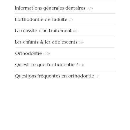
Articles Count
Informations générales dentaires
(45)
Articles Count
L'orthodontie de l'adulte
(7)
Articles Count
La réussite d'un traitement
(8)
Articles Count
Les enfants & les adolescents
(18)
Articles Count
Orthodontie
(96)
Articles Count
Qu'est-ce que l'orthodontie ?
(13)
Articles Count
Questions fréquentes en orthodontie
(3)