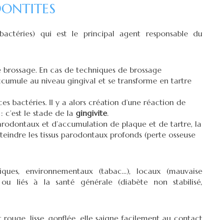
ODONTITES
actéries) qui est le principal agent responsable du
 brossage. En cas de techniques de brossage
ccumule au niveau gingival et se transforme en tartre
es bactéries. Il y a alors création d’une réaction de
: c’est le stade de la
gingivite
.
parodontaux et d’accumulation de plaque et de tartre, la
tteindre les tissus parodontaux profonds (perte osseuse
iques, environnementaux (tabac…), locaux (mauvaise
) ou liés à la santé générale (diabète non stabilisé,
t rouge, lisse, gonflée, elle saigne facilement au contact