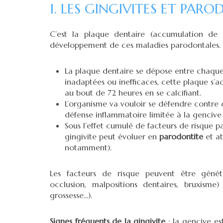
1. LES GINGIVITES ET PAR
C’est la plaque dentaire (accumulation de b
développement de ces maladies parodontales.
La plaque dentaire se dépose entre chaque
inadaptées ou inefficaces, cette plaque s’a
au bout de 72 heures en se calcifiant.
L’organisme va vouloir se défendre contre c
défense inflammatoire limitée à la gencive 
Sous l’effet cumulé de facteurs de risque 
gingivite peut évoluer en
parodontite
et a
notamment).
Les facteurs de risque peuvent être génét
occlusion, malpositions dentaires, bruxisme
grossesse...).
Signes fréquents de la gingivite
: la gencive es