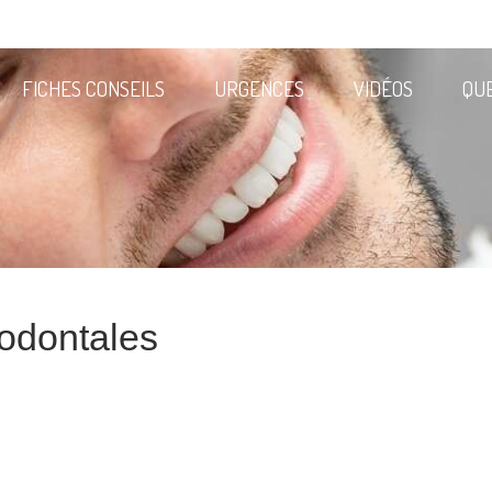
FICHES CONSEILS
URGENCES
VIDÉOS
QU
rodontales