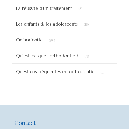
Articles Count
La réussite d'un traitement
(8)
Articles Count
Les enfants & les adolescents
(18)
Articles Count
Orthodontie
(96)
Articles Count
Qu'est-ce que l'orthodontie ?
(13)
Articles Count
Questions fréquentes en orthodontie
(3)
Contact