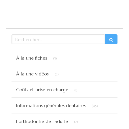
Rechercher
Articles Count
À la une fiches
(3)
Articles Count
À la une vidéos
(3)
Articles Count
Coûts et prise en charge
(1)
Articles Count
Informations générales dentaires
(45)
Articles Count
L'orthodontie de l'adulte
(7)